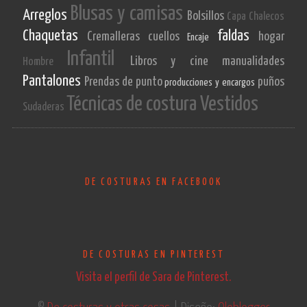
Blusas y camisas
Arreglos
Bolsillos
Capa
Chalecos
Chaquetas
faldas
Cremalleras
cuellos
hogar
Encaje
Infantil
Libros y cine
manualidades
Hombre
Pantalones
Prendas de punto
puños
producciones y encargos
Técnicas de costura
Vestidos
Sudaderas
DE COSTURAS EN FACEBOOK
DE COSTURAS EN PINTEREST
Visita el perfil de Sara de Pinterest.