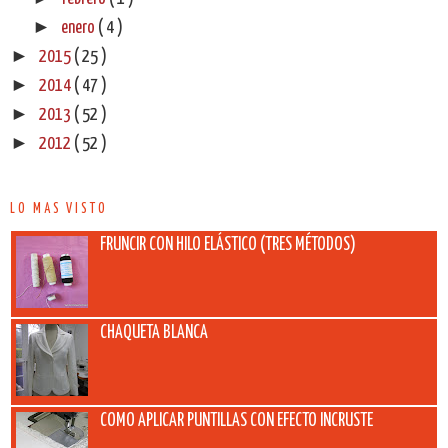
►
enero
( 4 )
►
2015
( 25 )
►
2014
( 47 )
►
2013
( 52 )
►
2012
( 52 )
LO MAS VISTO
FRUNCIR CON HILO ELÁSTICO (TRES MÉTODOS)
CHAQUETA BLANCA
COMO APLICAR PUNTILLAS CON EFECTO INCRUSTE