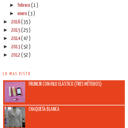
►
febrero
( 1 )
►
enero
( 3 )
►
2016
( 35 )
►
2015
( 25 )
►
2014
( 47 )
►
2013
( 52 )
►
2012
( 52 )
LO MAS VISTO
FRUNCIR CON HILO ELÁSTICO (TRES MÉTODOS)
CHAQUETA BLANCA