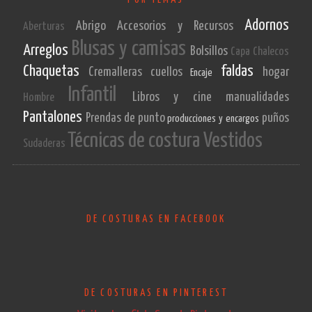
POR TEMAS
Adornos
Abrigo
Accesorios y Recursos
Aberturas
Blusas y camisas
Arreglos
Bolsillos
Capa
Chalecos
Chaquetas
faldas
Cremalleras
cuellos
hogar
Encaje
Infantil
Libros y cine
manualidades
Hombre
Pantalones
Prendas de punto
puños
producciones y encargos
Técnicas de costura
Vestidos
Sudaderas
DE COSTURAS EN FACEBOOK
DE COSTURAS EN PINTEREST