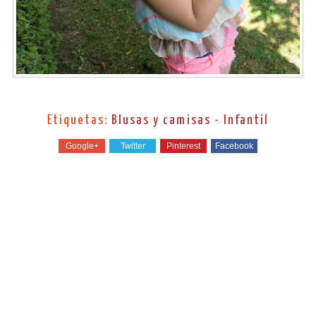
Etiquetas:
Blusas y camisas
-
Infantil
Google+
Twitter
Pinterest
Facebook