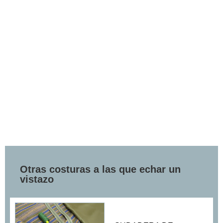
Otras costuras a las que echar un
vistazo