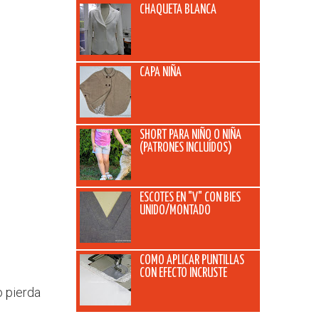
CHAQUETA BLANCA
CAPA NIÑA
SHORT PARA NIÑO O NIÑA
(PATRONES INCLUÍDOS)
ESCOTES EN "V" CON BIES
UNIDO/MONTADO
COMO APLICAR PUNTILLAS
CON EFECTO INCRUSTE
o pierda