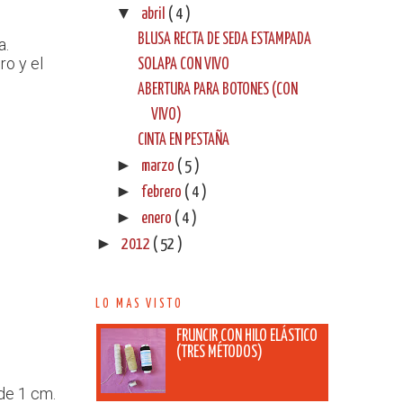
▼
abril
( 4 )
BLUSA RECTA DE SEDA ESTAMPADA
a.
ro y el
SOLAPA CON VIVO
ABERTURA PARA BOTONES (CON
VIVO)
CINTA EN PESTAÑA
►
marzo
( 5 )
►
febrero
( 4 )
►
enero
( 4 )
►
2012
( 52 )
LO MAS VISTO
FRUNCIR CON HILO ELÁSTICO
(TRES MÉTODOS)
de 1 cm.